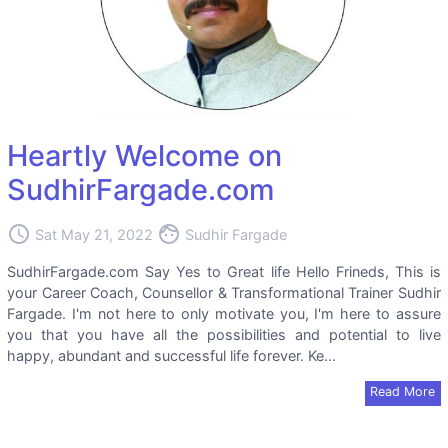
Heartly Welcome on
SudhirFargade.com
access_time
face
Sat May 21, 2022
Sudhir Fargade
SudhirFargade.com Say Yes to Great life Hello Frineds, This is
your Career Coach, Counsellor & Transformational Trainer Sudhir
Fargade. I'm not here to only motivate you, I'm here to assure
you that you have all the possibilities and potential to live
happy, abundant and successful life forever. Ke...
Read More